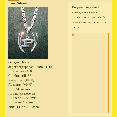
King-Admin
Кидаем сюда ваши
треки, неважно- с
баттлов они или нет. А
если с баттла- пометьте
с какого...
0
Откуда:
Пенза
Зарегистрирован
: 2008-01-15
Приглашений:
0
Сообщений:
38
Уважение:
[+0/-0]
Позитив:
[+0/-0]
Пол:
Мужской
Провел на форуме:
14 часов 12 минут
Последний визит:
2008-11-27 22:25:28