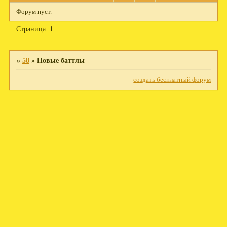
Форум пуст.
Страница:
1
»
58
»
Новые баттлы
создать бесплатный форум