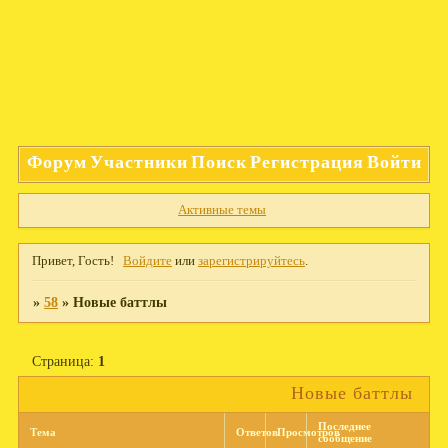
Форум
Участники
Поиск
Регистрация
Войти
Активные темы
Привет, Гость!
Войдите
или
зарегистрируйтесь
.
»
58
»
Новые баттлы
Страница:
1
Новые баттлы
Последнее
Тема
Ответов
Просмотров
сообщение